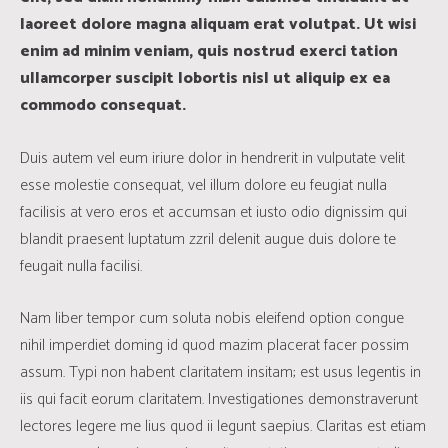
laoreet dolore magna aliquam erat volutpat. Ut wisi
enim ad minim veniam, quis nostrud exerci tation
ullamcorper suscipit lobortis nisl ut aliquip ex ea
commodo consequat.
Duis autem vel eum iriure dolor in hendrerit in vulputate velit
esse molestie consequat, vel illum dolore eu feugiat nulla
facilisis at vero eros et accumsan et iusto odio dignissim qui
blandit praesent luptatum zzril delenit augue duis dolore te
feugait nulla facilisi.
Nam liber tempor cum soluta nobis eleifend option congue
nihil imperdiet doming id quod mazim placerat facer possim
assum. Typi non habent claritatem insitam; est usus legentis in
iis qui facit eorum claritatem. Investigationes demonstraverunt
lectores legere me lius quod ii legunt saepius. Claritas est etiam